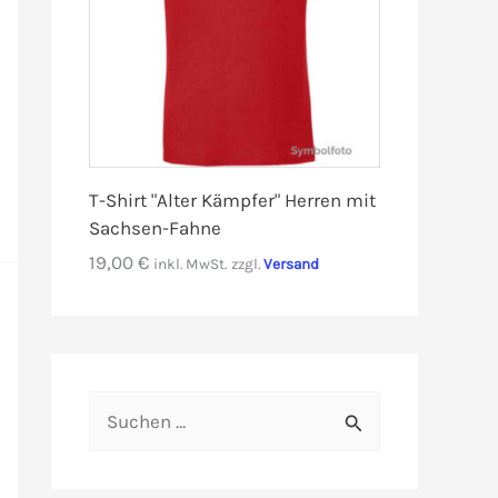
T-Shirt "Alter Kämpfer" Herren mit
Sachsen-Fahne
19,00
€
inkl. MwSt.
zzgl.
Versand
S
u
c