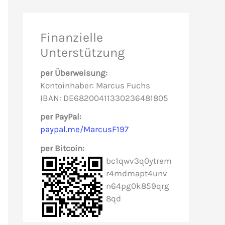
h
e
Finanzielle
n
Unterstützung
n
per Überweisung:
a
Kontoinhaber: Marcus Fuchs
c
IBAN: DE68200411330236481805
h
per PayPal:
paypal.me/MarcusF197
:
per Bitcoin:
bc1qwv3q0ytrem
r4mdmapt4unv
n64pg0k859qrg
8qd