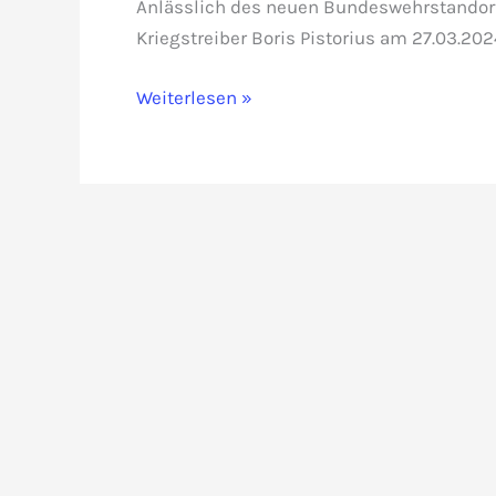
Anlässlich des neuen Bundeswehrstandor
Kriegstreiber Boris Pistorius am 27.03.20
Neuer
Weiterlesen »
Bundeswehrstandort:
Kriegstreiber
Pistorius
am
27.03.2024
in
Bernsdorf