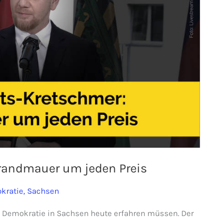
randmauer um jeden Preis
kratie
,
Sachsen
ie Demokratie in Sachsen heute erfahren müssen. Der