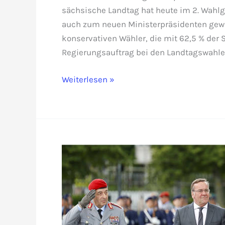
sächsische Landtag hat heute im 2. Wahl
auch zum neuen Ministerpräsidenten gewäh
konservativen Wähler, die mit 62,5 % der
Regierungsauftrag bei den Landtagswahle
Minderheits-
Weiterlesen »
Kretschmer:
Brandmauer
um
jeden
Preis