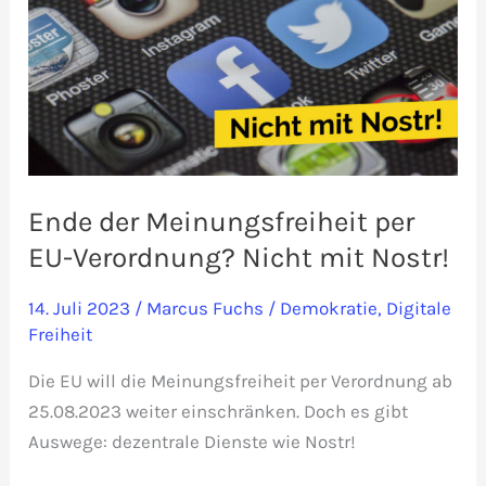
Ende der Meinungsfreiheit per
EU-Verordnung? Nicht mit Nostr!
14. Juli 2023
/
Marcus Fuchs
/
Demokratie
,
Digitale
Freiheit
Die EU will die Meinungsfreiheit per Verordnung ab
25.08.2023 weiter einschränken. Doch es gibt
Auswege: dezentrale Dienste wie Nostr!