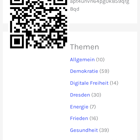
apt4unvn64pg0k859qrg
8qd
Themen
Allgemein
(10)
Demokratie
(59)
Digitale Freiheit
(14)
Dresden
(30)
Energie
(7)
Frieden
(16)
Gesundheit
(39)