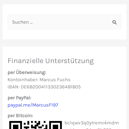
S
u
c
h
e
Finanzielle Unterstützung
n
per Überweisung:
n
Kontoinhaber: Marcus Fuchs
IBAN: DE68200411330236481805
a
c
per PayPal:
paypal.me/MarcusF197
h
per Bitcoin:
:
bc1qwv3q0ytremr4mdm