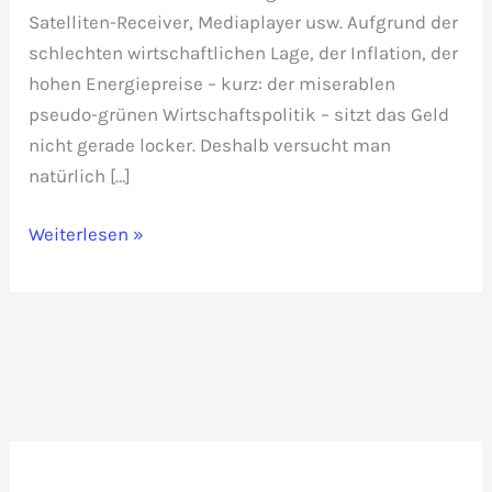
Satelliten-Receiver, Mediaplayer usw. Aufgrund der
schlechten wirtschaftlichen Lage, der Inflation, der
hohen Energiepreise – kurz: der miserablen
pseudo-grünen Wirtschaftspolitik – sitzt das Geld
nicht gerade locker. Deshalb versucht man
natürlich […]
Vorsicht
Weiterlesen »
vor
billigen
Elektronik-
Artikeln
aus
Asian