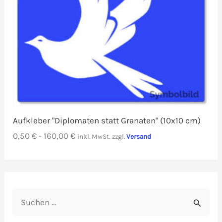
Aufkleber "Diplomaten statt Granaten" (10x10 cm)
0,50
€
-
160,00
€
inkl. MwSt.
zzgl.
Versand
S
u