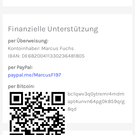
c
h
e
Finanzielle Unterstützung
n
per Überweisung:
n
Kontoinhaber: Marcus Fuchs
IBAN: DE68200411330236481805
a
c
per PayPal:
paypal.me/MarcusF197
h
per Bitcoin:
:
bc1qwv3q0ytremr4mdm
apt4unvn64pg0k859qrg
8qd