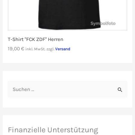
T-Shirt "FCK ZDF" Herren
19,00
€
inkl. MwSt.
zzgl.
Versand
S
u
c
h
e
Finanzielle Unterstützung