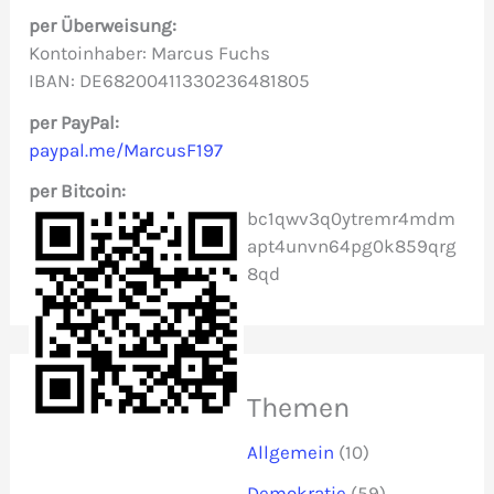
n
per Überweisung:
n
Kontoinhaber: Marcus Fuchs
IBAN: DE68200411330236481805
a
c
per PayPal:
paypal.me/MarcusF197
h
per Bitcoin:
:
bc1qwv3q0ytremr4mdm
apt4unvn64pg0k859qrg
8qd
Themen
Allgemein
(10)
Demokratie
(59)