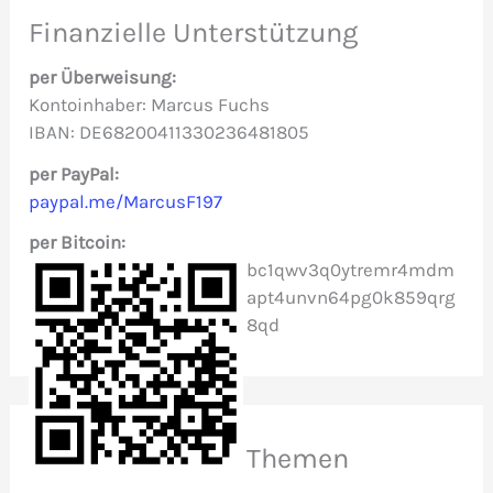
e
Finanzielle Unterstützung
n
per Überweisung:
n
Kontoinhaber: Marcus Fuchs
IBAN: DE68200411330236481805
a
c
per PayPal:
paypal.me/MarcusF197
h
per Bitcoin:
:
bc1qwv3q0ytremr4mdm
apt4unvn64pg0k859qrg
8qd
Themen