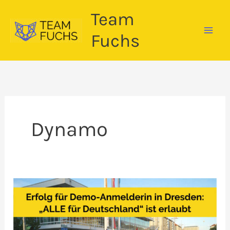
Zum
Team
Inhalt
springen
Fuchs
Dynamo