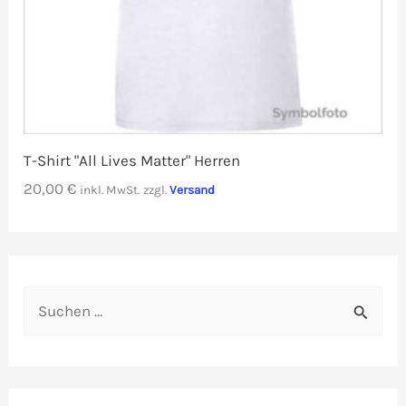
T-Shirt "All Lives Matter" Herren
20,00
€
inkl. MwSt.
zzgl.
Versand
S
u
c
h