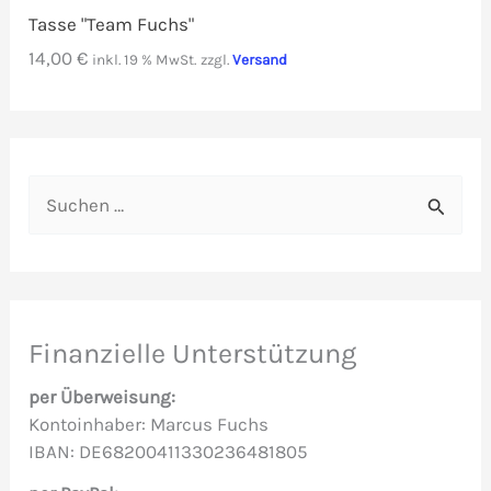
Tasse "Team Fuchs"
14,00
€
inkl. 19 % MwSt.
zzgl.
Versand
S
u
c
h
e
Finanzielle Unterstützung
n
per Überweisung:
n
Kontoinhaber: Marcus Fuchs
IBAN: DE68200411330236481805
a