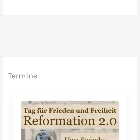
Aktion
der
Landwirte
heute
Abend
geplant
Termine