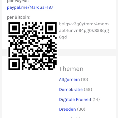
c
per PayPal:
paypal.me/MarcusF197
h
per Bitcoin:
:
bc1qwv3q0ytremr4mdm
apt4unvn64pg0k859qrg
8qd
Themen
Allgemein
(10)
Demokratie
(59)
Digitale Freiheit
(14)
Dresden
(30)