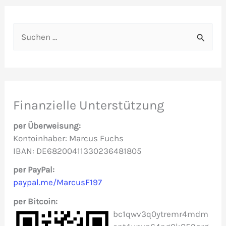
S
u
c
h
e
Finanzielle Unterstützung
n
per Überweisung:
n
Kontoinhaber: Marcus Fuchs
IBAN: DE68200411330236481805
a
c
per PayPal:
paypal.me/MarcusF197
h
per Bitcoin:
:
bc1qwv3q0ytremr4mdm