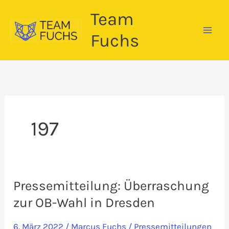
Zum
Team
Inhalt
springen
Fuchs
197
Pressemitteilung: Überraschung
zur OB-Wahl in Dresden
6. März 2022
/
Marcus Fuchs
/
Pressemitteilungen