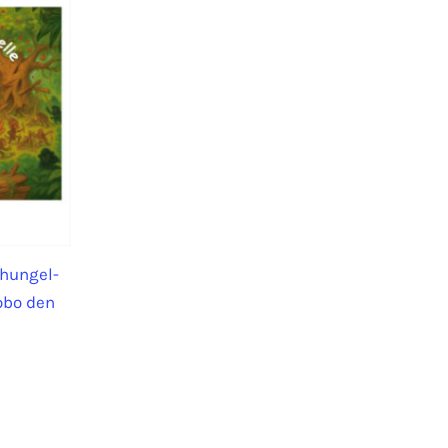
chungel-
obo den