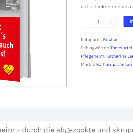
aufzudecken und anzu
Katharina
I
-
+
Jansen:
Todesurteil
Kategorie:
Bücher
Pflegeheim
Schlagwörter:
Todesurtei
Menge
Pflegeheim
,
Katharina Ja
Marke:
Katharina Jansen
zensionen (0)
heim – durch die abgezockte und skrupe