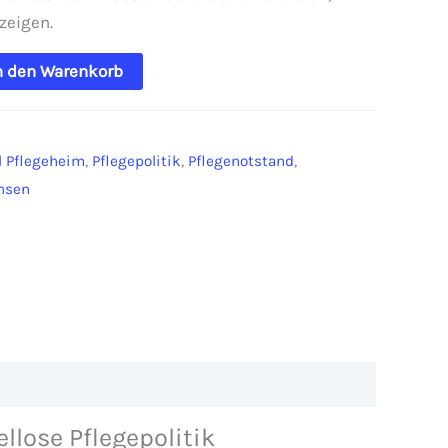
zeigen.
n den Warenkorb
l Pflegeheim
,
Pflegepolitik
,
Pflegenotstand
,
nsen
llose Pflegepolitik