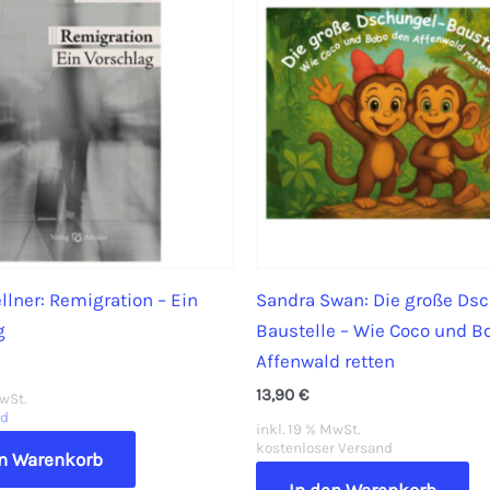
llner: Remigration – Ein
Sandra Swan: Die große Ds
g
Baustelle – Wie Coco und B
Affenwald retten
13,90
€
MwSt.
nd
inkl. 19 % MwSt.
kostenloser Versand
en Warenkorb
In den Warenkorb