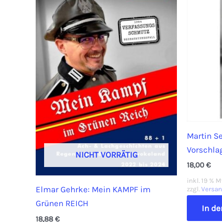
Martin Se
Vorschla
NICHT VORRÄTIG
18,00
€
inkl. 19 % 
Elmar Gehrke: Mein KAMPF im
zzgl.
Versa
Grünen REICH
In d
18,88
€