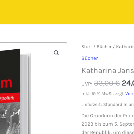
Start
/
Bücher
/ Katharin
Bücher
Katharina Jans
Urs
33,00
€
24
UVP:
Pre
inkl. 19 % MwSt.
zzgl.
Ver
war
Lieferzeit:
Standard Inlan
33,
Die Gründerin der Prof
2023 bis zum 5. Sept
der Republik, um dies