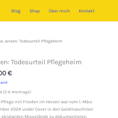
Blog
Shop
Über mich
Kontakt
a Jansen: Todesurteil Pflegeheim
en: Todesurteil Pflegeheim
prünglicher
Aktueller
,00
€
is
Preis
sand
:
ist:
d (2-6 Werktage)
00 €
24,00 €.
i-Pflege mit Frieden im Herzen war vom 1. März
ember 2024 under Cover in den Geldmaschinen
e eklatanten Missstände zu dokumentieren,