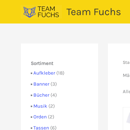
Zum
Team Fuchs
Inhalt
springen
Sta
Sortiment
1
Aufkleber
18
Mä
8
3
Banner
3
P
P
All
r
4
Bücher
4
r
o
P
o
2
Musik
2
d
r
d
P
u
o
2
Orden
2
u
r
k
d
P
k
o
6
Tassen
6