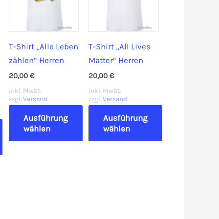
T-Shirt „Alle Leben
T-Shirt „All Lives
zählen“ Herren
Matter“ Herren
20,00
€
20,00
€
inkl. MwSt.
inkl. MwSt.
zzgl.
Versand
zzgl.
Versand
Ausführung
Ausführung
wählen
wählen
Dieses
Dieses
Produkt
Produkt
weist
weist
mehrere
mehrere
Varianten
Varianten