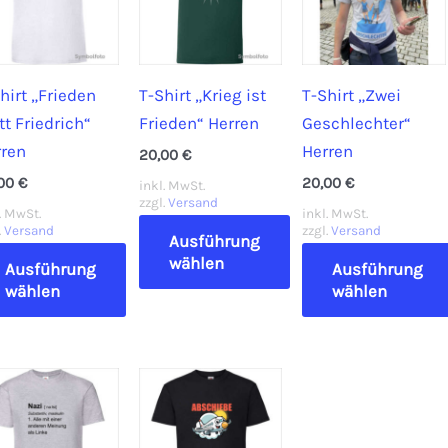
hirt „Frieden
T-Shirt „Krieg ist
T-Shirt „Zwei
tt Friedrich“
Frieden“ Herren
Geschlechter“
rren
Herren
20,00
€
,00
€
20,00
€
inkl. MwSt.
zzgl.
Versand
. MwSt.
inkl. MwSt.
.
Versand
zzgl.
Versand
Ausführung
wählen
Ausführung
Ausführung
wählen
wählen
Dieses
ses
Produkt
Dieses
dukt
weist
Produkt
st
mehrere
weist
hrere
Varianten
mehrere