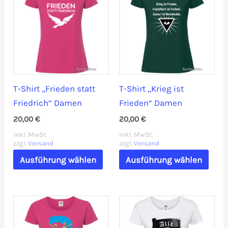
T-Shirt „Frieden statt
T-Shirt „Krieg ist
Friedrich“ Damen
Frieden“ Damen
20,00
€
20,00
€
inkl. MwSt.
inkl. MwSt.
zzgl.
Versand
zzgl.
Versand
Dieses
Dies
Ausführung wählen
Ausführung wählen
Produkt
Prod
weist
weis
mehrere
mehr
Varianten
Vari
auf.
auf.