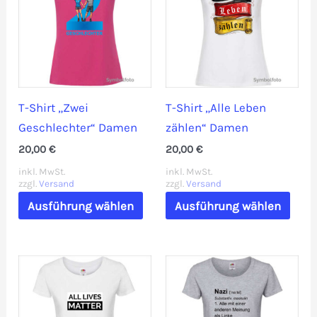
Die
Die
Optionen
Opti
können
könn
auf
auf
der
der
T-Shirt „Zwei
T-Shirt „Alle Leben
Produktseite
Prod
Geschlechter“ Damen
zählen“ Damen
gewählt
gewä
20,00
€
20,00
€
werden
werd
inkl. MwSt.
inkl. MwSt.
zzgl.
Versand
zzgl.
Versand
Dieses
Dies
Ausführung wählen
Ausführung wählen
Produkt
Prod
weist
weis
mehrere
mehr
Varianten
Vari
auf.
auf.
Die
Die