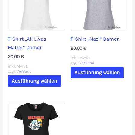
Optionen
Opti
können
könn
auf
auf
der
der
T-Shirt „All Lives
T-Shirt „Nazi“ Damen
Produktseite
Prod
Matter“ Damen
20,00
€
gewählt
gewä
20,00
€
werden
werd
inkl. MwSt.
zzgl.
Versand
inkl. MwSt.
Dies
zzgl.
Versand
Ausführung wählen
Dieses
Prod
Ausführung wählen
Produkt
weis
weist
mehr
mehrere
Vari
Varianten
auf.
auf.
Die
Die
Opti