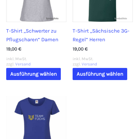
können
könn
auf
auf
der
der
T-Shirt „Schwerter zu
T-Shirt „Sächsische 3G-
Produktseite
Prod
Pflugscharen“ Damen
Regel“ Herren
gewählt
gewä
werden
werd
19,00
€
19,00
€
inkl. MwSt.
inkl. MwSt.
zzgl.
Versand
zzgl.
Versand
Dieses
Dies
Ausführung wählen
Ausführung wählen
Produkt
Prod
weist
weis
mehrere
mehr
Varianten
Vari
auf.
auf.
Die
Die
Optionen
Opti
können
könn