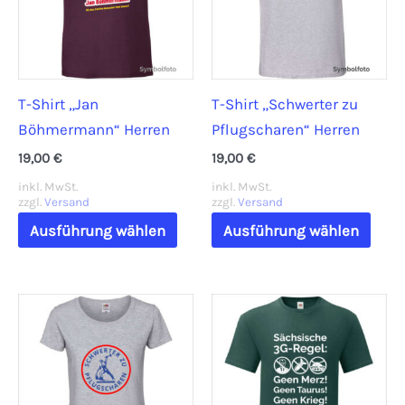
T-Shirt „Jan
T-Shirt „Schwerter zu
Böhmermann“ Herren
Pflugscharen“ Herren
19,00
€
19,00
€
inkl. MwSt.
inkl. MwSt.
zzgl.
Versand
zzgl.
Versand
Dieses
Dies
Ausführung wählen
Ausführung wählen
Produkt
Prod
weist
weis
mehrere
mehr
Varianten
Vari
auf.
auf.
Die
Die
Optionen
Opti