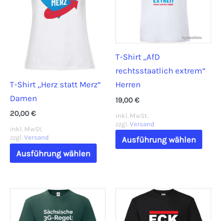
T-Shirt „AfD
rechtsstaatlich extrem“
T-Shirt „Herz statt Merz“
Herren
Damen
19,00
€
20,00
€
inkl. MwSt.
zzgl.
Versand
inkl. MwSt.
Dies
zzgl.
Versand
Ausführung wählen
Dieses
Prod
Ausführung wählen
Produkt
weis
weist
mehr
mehrere
Vari
Varianten
auf.
auf.
Die