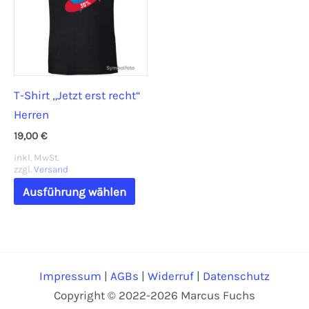
Optionen
könn
können
auf
auf
der
der
Prod
T-Shirt „Jetzt erst recht“
Produktseite
gewä
Herren
gewählt
werd
werden
19,00
€
inkl. MwSt.
zzgl.
Versand
Dieses
Ausführung wählen
Produkt
weist
mehrere
Varianten
Impressum
|
AGBs
|
Widerruf
|
Datenschutz
auf.
Copyright © 2022-2026 Marcus Fuchs
Die