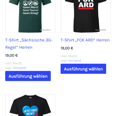
Die
Opti
Optionen
könn
können
auf
auf
der
der
Prod
T-Shirt „Sächsische 3G-
T-Shirt „FCK ARD“ Herren
Produktseite
gewä
Regel“ Herren
gewählt
werd
19,00
€
werden
19,00
€
inkl. MwSt.
zzgl.
Versand
inkl. MwSt.
Dies
zzgl.
Versand
Ausführung wählen
Dieses
Prod
Ausführung wählen
Produkt
weis
weist
mehr
mehrere
Vari
Varianten
auf.
auf.
Die
Die
Opti