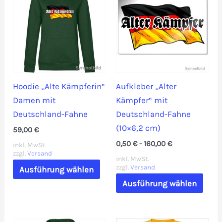
Hoodie „Alte Kämpferin“
Aufkleber „Alter
Damen mit
Kämpfer“ mit
Deutschland-Fahne
Deutschland-Fahne
(10×6,2 cm)
59,00
€
0,50
€
-
160,00
€
inkl. MwSt.
zzgl.
Versand
inkl. MwSt.
Dieses
zzgl.
Versand
Ausführung wählen
Produkt
Dies
Ausführung wählen
weist
Prod
mehrere
weis
Varianten
mehr