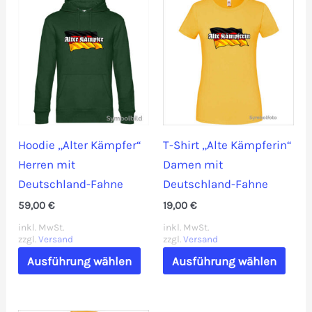
auf.
Vari
Die
auf.
Optionen
Die
können
Opti
auf
könn
der
auf
Produktseite
der
Hoodie „Alter Kämpfer“
T-Shirt „Alte Kämpferin“
gewählt
Prod
Herren mit
Damen mit
werden
gewä
Deutschland-Fahne
Deutschland-Fahne
werd
59,00
€
19,00
€
inkl. MwSt.
inkl. MwSt.
zzgl.
Versand
zzgl.
Versand
Dieses
Dies
Ausführung wählen
Ausführung wählen
Produkt
Prod
weist
weis
mehrere
mehr