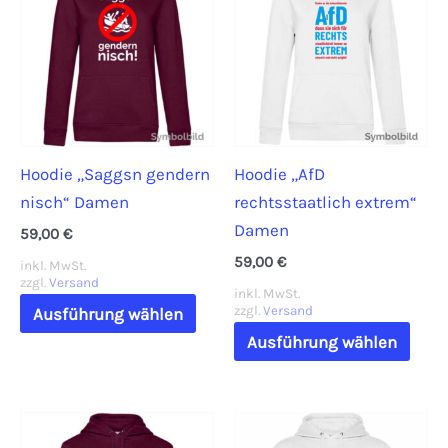
Hoodie „Saggsn gendern
Hoodie „AfD
nisch“ Damen
rechtsstaatlich extrem“
Damen
59,00
€
59,00
€
inkl. MwSt.
zzgl.
Versand
inkl. MwSt.
Dieses
zzgl.
Versand
Ausführung wählen
Produkt
Dies
Ausführung wählen
weist
Prod
mehrere
weis
Varianten
mehr
auf.
Vari