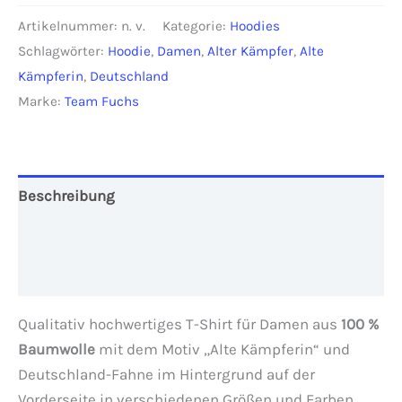
Kämpferin"
Artikelnummer:
n. v.
Kategorie:
Hoodies
Damen
Schlagwörter:
Hoodie
,
Damen
,
Alter Kämpfer
,
Alte
mit
Kämpferin
,
Deutschland
Deutschland-
Marke:
Team Fuchs
Fahne
Menge
Beschreibung
Zusätzliche Informationen
Rezensionen (0)
Qualitativ hochwertiges T-Shirt für Damen aus
100 %
Baumwolle
mit dem Motiv „Alte Kämpferin“ und
Deutschland-Fahne im Hintergrund auf der
Vorderseite in verschiedenen Größen und Farben.