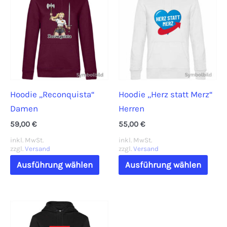
Die
auf.
Optionen
Die
können
Opti
auf
könn
der
auf
Produktseite
der
Hoodie „Reconquista“
Hoodie „Herz statt Merz“
gewählt
Prod
Damen
Herren
werden
gewä
werd
59,00
€
55,00
€
inkl. MwSt.
inkl. MwSt.
zzgl.
Versand
zzgl.
Versand
Dieses
Dies
Ausführung wählen
Ausführung wählen
Produkt
Prod
weist
weis
mehrere
mehr
Varianten
Vari