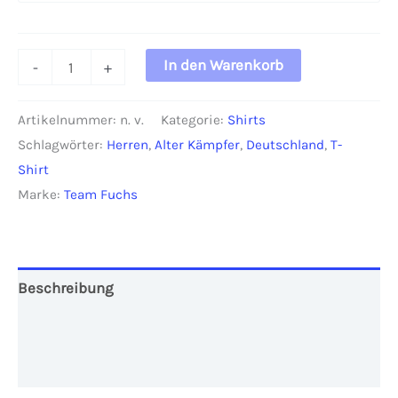
T-
In den Warenkorb
-
+
Shirt
"Alter
Artikelnummer:
n. v.
Kategorie:
Shirts
Kämpfer"
Schlagwörter:
Herren
,
Alter Kämpfer
,
Deutschland
,
T-
Herren
Shirt
mit
Marke:
Team Fuchs
Deutschland-
Fahne
Menge
Beschreibung
Zusätzliche Informationen
Rezensionen (0)