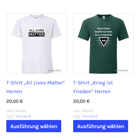
weist
weis
mehrere
mehr
Varianten
Vari
auf.
auf.
Die
Die
Optionen
Opti
können
könn
auf
auf
der
der
T-Shirt „All Lives Matter“
T-Shirt „Krieg ist
Produktseite
Prod
Herren
Frieden“ Herren
gewählt
gewä
werden
werd
20,00
€
20,00
€
inkl. MwSt.
inkl. MwSt.
zzgl.
Versand
zzgl.
Versand
Dieses
Dies
Ausführung wählen
Ausführung wählen
Produkt
Prod
weist
weis