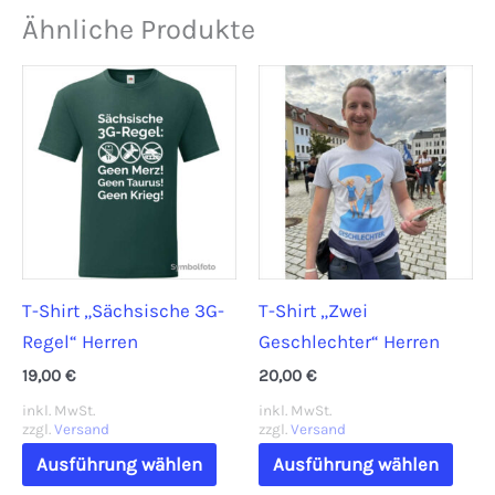
Ähnliche Produkte
T-Shirt „Sächsische 3G-
T-Shirt „Zwei
Regel“ Herren
Geschlechter“ Herren
19,00
€
20,00
€
inkl. MwSt.
inkl. MwSt.
zzgl.
Versand
zzgl.
Versand
Dieses
Dies
Ausführung wählen
Ausführung wählen
Produkt
Prod