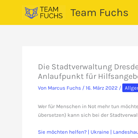
Zum
Team Fuchs
Inhalt
springen
Die Stadtverwaltung Dresde
Anlaufpunkt für Hilfsangeb
Von
Marcus Fuchs
/
16. März 2022
/
Allg
Wer für Menschen in Not mehr tun möchte a
übersetzen) kann sich bei der Stadtverwa
Sie möchten helfen? | Ukraine | Landesha