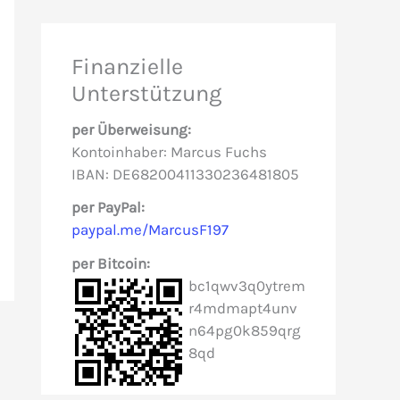
h
e
Finanzielle
n
Unterstützung
n
per Überweisung:
a
Kontoinhaber: Marcus Fuchs
c
IBAN: DE68200411330236481805
h
per PayPal:
paypal.me/MarcusF197
:
per Bitcoin:
bc1qwv3q0ytrem
r4mdmapt4unv
n64pg0k859qrg
8qd