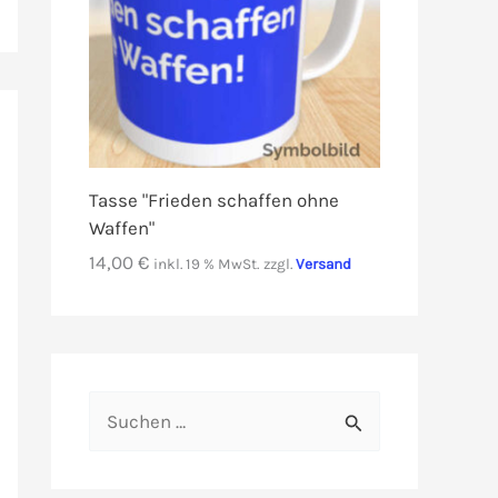
Tasse "Frieden schaffen ohne
Waffen"
14,00
€
inkl. 19 % MwSt.
zzgl.
Versand
S
u
c