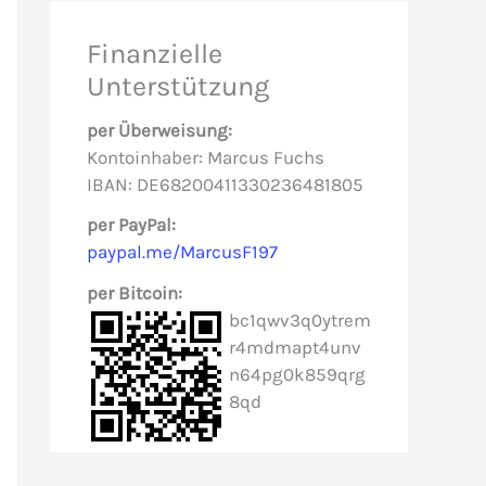
e
Finanzielle
n
Unterstützung
n
per Überweisung:
a
Kontoinhaber: Marcus Fuchs
c
IBAN: DE68200411330236481805
h
per PayPal:
paypal.me/MarcusF197
:
per Bitcoin:
bc1qwv3q0ytrem
r4mdmapt4unv
n64pg0k859qrg
8qd