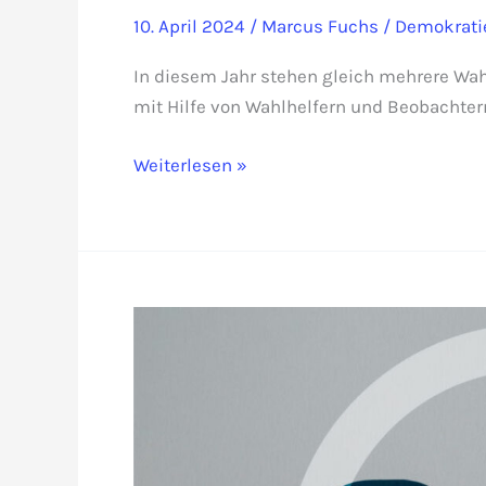
10. April 2024
/
Marcus Fuchs
/
Demokrati
In diesem Jahr stehen gleich mehrere Wahl
mit Hilfe von Wahlhelfern und Beobachtern
Superwahljahr
Weiterlesen »
2024?
Ja,
dank
Wahlhelfer
und
Beobachter!