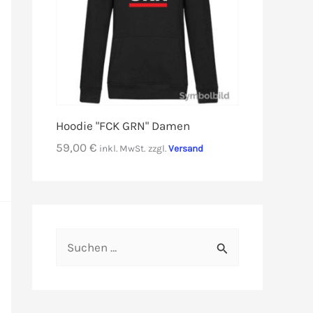
Hoodie "FCK GRN" Damen
59,00
€
inkl. MwSt.
zzgl.
Versand
S
u
c
h