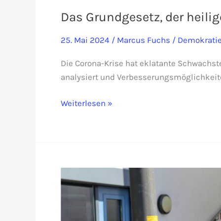
Das Grundgesetz, der heilig
25. Mai 2024
/
Marcus Fuchs
/
Demokrati
Die Corona-Krise hat eklatante Schwachst
analysiert und Verbesserungsmöglichkeit
Das
Weiterlesen »
Grundgesetz,
der
heilige
Gral?