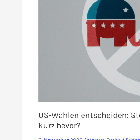
US-Wahlen entscheiden: Ste
kurz bevor?
8. November 2022
/
Marcus Fuchs
/
Fried