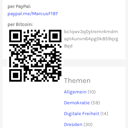
c
per PayPal:
paypal.me/MarcusF197
h
per Bitcoin:
:
bc1qwv3q0ytremr4mdm
apt4unvn64pg0k859qrg
8qd
Themen
Allgemein
(10)
Demokratie
(59)
Digitale Freiheit
(14)
Dresden
(30)