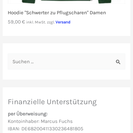
Hoodie "Schwerter zu Pflugscharen" Damen
59,00
€
inkl. MwSt.
zzgl.
Versand
S
u
c
h
e
Finanzielle Unterstützung
n
per Überweisung:
n
Kontoinhaber: Marcus Fuchs
IBAN: DE68200411330236481805
a