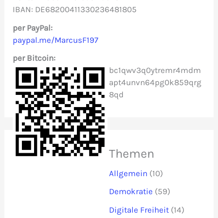
IBAN: DE68200411330236481805
a
c
per PayPal:
paypal.me/MarcusF197
h
per Bitcoin:
:
bc1qwv3q0ytremr4mdm
apt4unvn64pg0k859qrg
8qd
Themen
Allgemein
(10)
Demokratie
(59)
Digitale Freiheit
(14)