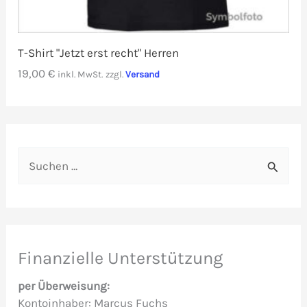
T-Shirt "Jetzt erst recht" Herren
19,00
€
inkl. MwSt.
zzgl.
Versand
S
u
c
h
e
Finanzielle Unterstützung
n
per Überweisung:
n
Kontoinhaber: Marcus Fuchs