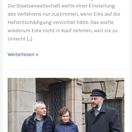
Die Staatsanwaltschaft wollte einer Einstellung
des Verfahrens nur zustimmen, wenn Eike auf die
Haftentschädigung verzichtet hätte. Das wollte
wiederum Eike nicht in Kauf nehmen, weil sie zu
Unrecht […]
Dr.
Weiterlesen »
Eike
Lauterbach
geht
in
Berufung