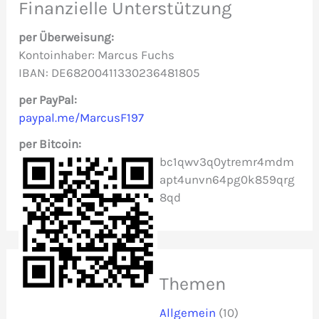
e
Finanzielle Unterstützung
n
per Überweisung:
n
Kontoinhaber: Marcus Fuchs
IBAN: DE68200411330236481805
a
c
per PayPal:
paypal.me/MarcusF197
h
per Bitcoin:
:
bc1qwv3q0ytremr4mdm
apt4unvn64pg0k859qrg
8qd
Themen
Allgemein
(10)