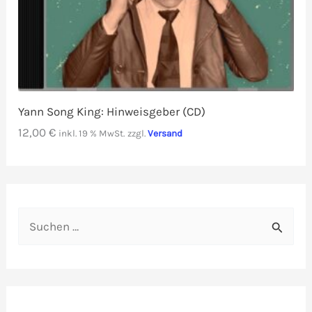
Yann Song King: Hinweisgeber (CD)
12,00
€
inkl. 19 % MwSt.
zzgl.
Versand
S
u
c
h