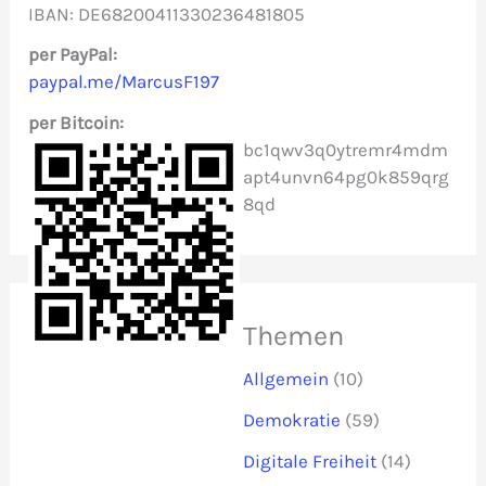
IBAN: DE68200411330236481805
a
c
per PayPal:
paypal.me/MarcusF197
h
per Bitcoin:
:
bc1qwv3q0ytremr4mdm
apt4unvn64pg0k859qrg
8qd
Themen
Allgemein
(10)
Demokratie
(59)
Digitale Freiheit
(14)