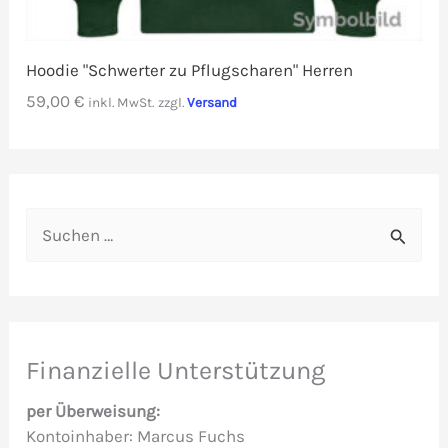
Hoodie "Schwerter zu Pflugscharen" Herren
59,00
€
inkl. MwSt.
zzgl.
Versand
S
u
c
h
e
Finanzielle Unterstützung
n
per Überweisung:
n
Kontoinhaber: Marcus Fuchs