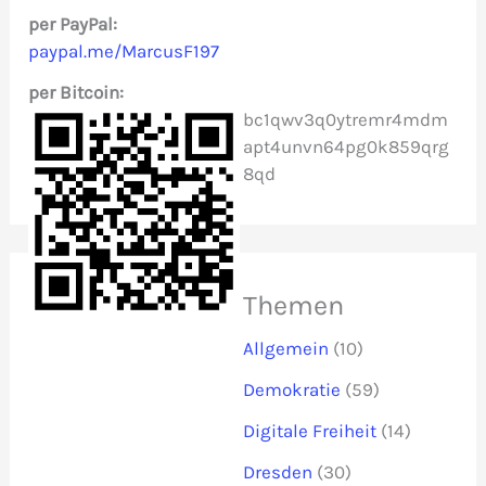
c
per PayPal:
paypal.me/MarcusF197
h
per Bitcoin:
:
bc1qwv3q0ytremr4mdm
apt4unvn64pg0k859qrg
8qd
Themen
Allgemein
(10)
Demokratie
(59)
Digitale Freiheit
(14)
Dresden
(30)