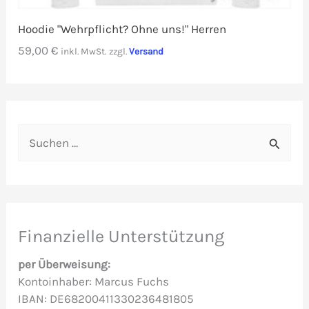
Hoodie "Wehrpflicht? Ohne uns!" Herren
59,00
€
inkl. MwSt.
zzgl.
Versand
S
u
c
h
e
Finanzielle Unterstützung
n
per Überweisung:
n
Kontoinhaber: Marcus Fuchs
IBAN: DE68200411330236481805
a