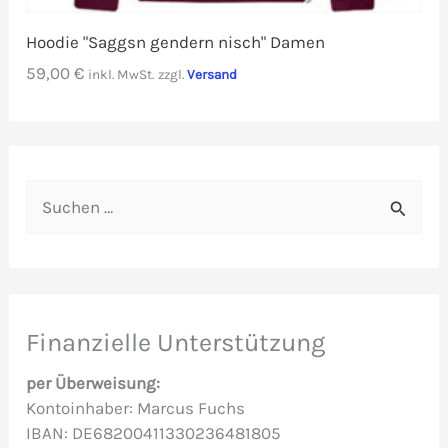
Hoodie "Saggsn gendern nisch" Damen
59,00
€
inkl. MwSt.
zzgl.
Versand
S
u
c
h
e
Finanzielle Unterstützung
n
per Überweisung:
n
Kontoinhaber: Marcus Fuchs
IBAN: DE68200411330236481805
a