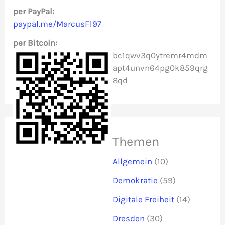
c
per PayPal:
paypal.me/MarcusF197
h
per Bitcoin:
:
bc1qwv3q0ytremr4mdm
apt4unvn64pg0k859qrg
8qd
Themen
Allgemein
(10)
Demokratie
(59)
Digitale Freiheit
(14)
Dresden
(30)