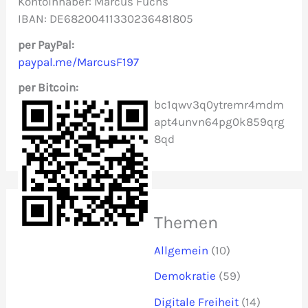
Kontoinhaber: Marcus Fuchs
IBAN: DE68200411330236481805
a
c
per PayPal:
paypal.me/MarcusF197
h
per Bitcoin:
:
bc1qwv3q0ytremr4mdm
apt4unvn64pg0k859qrg
8qd
Themen
Allgemein
(10)
Demokratie
(59)
Digitale Freiheit
(14)