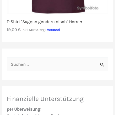
T-Shirt "Saggsn gendern nisch" Herren
19,00
€
inkl. MwSt.
zzgl.
Versand
S
u
c
h
e
Finanzielle Unterstützung
n
per Überweisung:
n