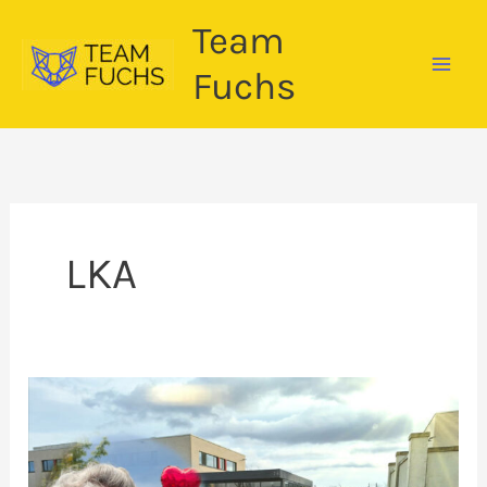
Zum
Team
Inhalt
springen
Fuchs
LKA