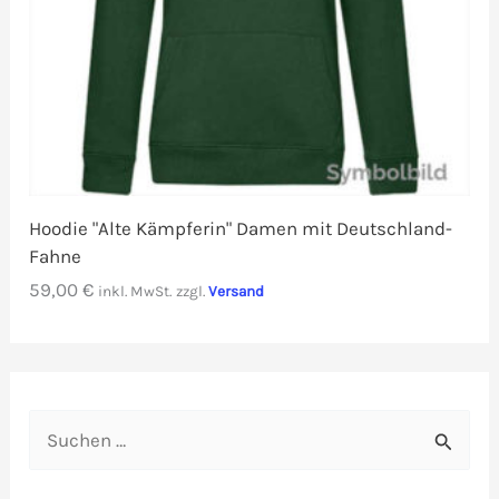
Hoodie "Alte Kämpferin" Damen mit Deutschland-
Fahne
59,00
€
inkl. MwSt.
zzgl.
Versand
S
u