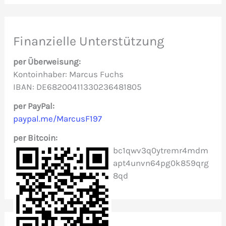
c
h
e
Finanzielle Unterstützung
n
per Überweisung:
n
Kontoinhaber: Marcus Fuchs
IBAN: DE68200411330236481805
a
c
per PayPal:
paypal.me/MarcusF197
h
per Bitcoin:
:
bc1qwv3q0ytremr4mdm
apt4unvn64pg0k859qrg
8qd