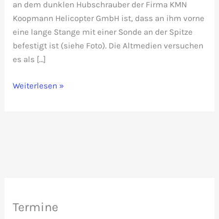
an dem dunklen Hubschrauber der Firma KMN
Koopmann Helicopter GmbH ist, dass an ihm vorne
eine lange Stange mit einer Sonde an der Spitze
befestigt ist (siehe Foto). Die Altmedien versuchen
es als […]
Australier
Weiterlesen »
suchen
mit
Hubschrauber
nach
Lithium
in
Sachsen
Termine