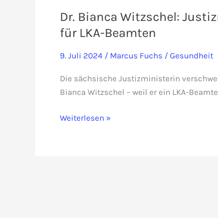
Dr. Bianca Witzschel: Justi
für LKA-Beamten
9. Juli 2024
/
Marcus Fuchs
/
Gesundheit
Die sächsische Justizministerin verschweig
Bianca Witzschel – weil er ein LKA-Beamter
Dr.
Weiterlesen »
Bianca
Witzschel:
Justizministerin
verschweigt
Freispruch
für
LKA-