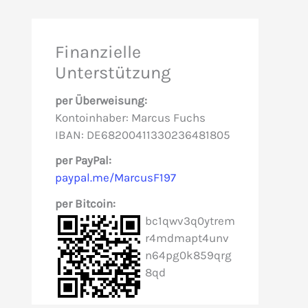
h
e
Finanzielle
n
Unterstützung
n
per Überweisung:
a
Kontoinhaber: Marcus Fuchs
c
IBAN: DE68200411330236481805
h
per PayPal:
paypal.me/MarcusF197
:
per Bitcoin:
bc1qwv3q0ytrem
r4mdmapt4unv
n64pg0k859qrg
8qd