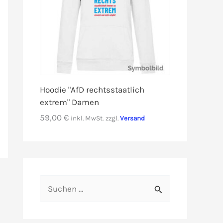
Hoodie "AfD rechtsstaatlich
extrem" Damen
59,00
€
inkl. MwSt.
zzgl.
Versand
S
u
c