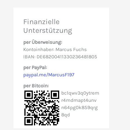
h
e
Finanzielle
n
Unterstützung
n
per Überweisung:
a
Kontoinhaber: Marcus Fuchs
c
IBAN: DE68200411330236481805
h
per PayPal:
paypal.me/MarcusF197
:
per Bitcoin:
bc1qwv3q0ytrem
r4mdmapt4unv
n64pg0k859qrg
8qd