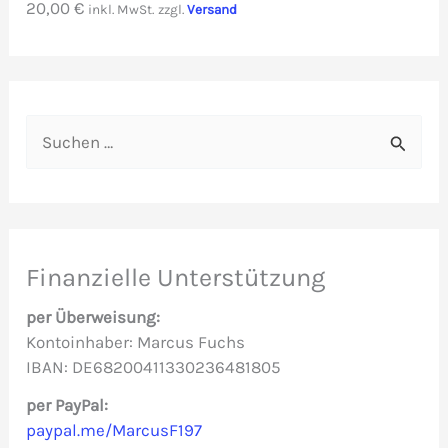
20,00
€
inkl. MwSt.
zzgl.
Versand
S
u
c
h
e
Finanzielle Unterstützung
n
per Überweisung:
n
Kontoinhaber: Marcus Fuchs
IBAN: DE68200411330236481805
a
c
per PayPal:
paypal.me/MarcusF197
h