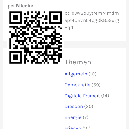
per Bitcoin:
:
bc1qwv3q0ytremr4mdm
apt4unvn64pg0k859qrg
8qd
Themen
Allgemein
(10)
Demokratie
(59)
Digitale Freiheit
(14)
Dresden
(30)
Energie
(7)
Frieden
(16)