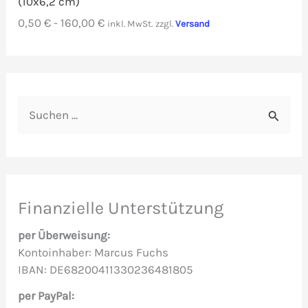
(10x6,2 cm)
0,50
€
-
160,00
€
inkl. MwSt.
zzgl.
Versand
S
u
c
h
e
Finanzielle Unterstützung
n
per Überweisung:
n
Kontoinhaber: Marcus Fuchs
IBAN: DE68200411330236481805
a
c
per PayPal: