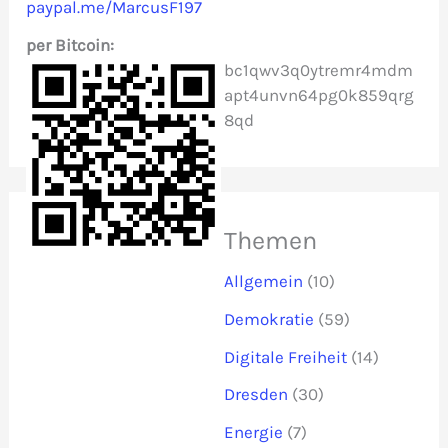
paypal.me/MarcusF197
h
per Bitcoin:
:
bc1qwv3q0ytremr4mdm
apt4unvn64pg0k859qrg
8qd
Themen
Allgemein
(10)
Demokratie
(59)
Digitale Freiheit
(14)
Dresden
(30)
Energie
(7)