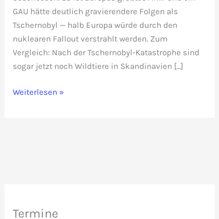
GAU hätte deutlich gravierendere Folgen als
Tschernobyl — halb Europa würde durch den
nuklearen Fallout verstrahlt werden. Zum
Vergleich: Nach der Tschernobyl-Katastrophe sind
sogar jetzt noch Wildtiere in Skandinavien […]
Warum
Weiterlesen »
riskiert
Selenskyj
eine
radioaktive
Verseuchung
Europas?
Termine