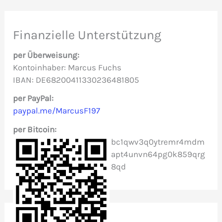
h
e
Finanzielle Unterstützung
n
per Überweisung:
n
Kontoinhaber: Marcus Fuchs
IBAN: DE68200411330236481805
a
c
per PayPal:
paypal.me/MarcusF197
h
per Bitcoin:
:
bc1qwv3q0ytremr4mdm
apt4unvn64pg0k859qrg
8qd