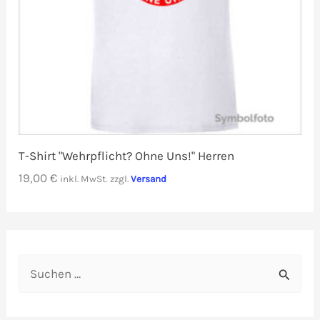
T-Shirt "Wehrpflicht? Ohne Uns!" Herren
19,00
€
inkl. MwSt.
zzgl.
Versand
S
u
c