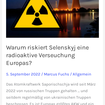
Warum riskiert Selenskyj eine
radioaktive Verseuchung
Europas?
5. September 2022
/
Marcus Fuchs
/
Allgemein
Das Atomkraftwerk Saporischschja wird seit März
2022 von russischen Truppen gehalten … und
seitdem regelmäßig von ukrainischen Truppen
beschossen. Es ist Europas größtes AKW und ein