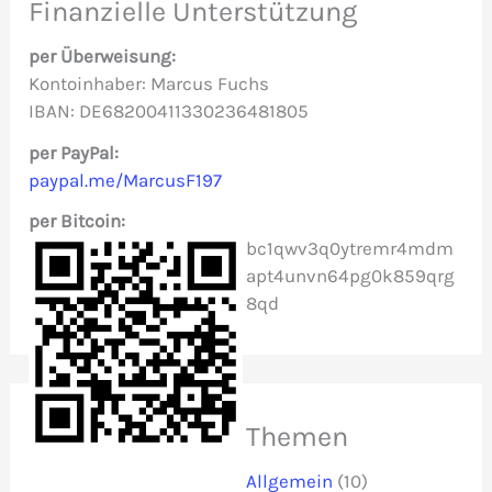
e
Finanzielle Unterstützung
n
per Überweisung:
n
Kontoinhaber: Marcus Fuchs
IBAN: DE68200411330236481805
a
c
per PayPal:
paypal.me/MarcusF197
h
per Bitcoin:
:
bc1qwv3q0ytremr4mdm
apt4unvn64pg0k859qrg
8qd
Themen
Allgemein
(10)