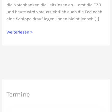
die Notenbanken die Leitzinsen an — erst die EZB
und heute wird voraussichtlich auch die Fed noch
eine Schippe drauf legen. Ihnen bleibt jedoch […]
Steht
Weiterlesen »
die
Weltwirtschaftskrise
des
Jahrhunderts
vor
der
Tür?
Termine