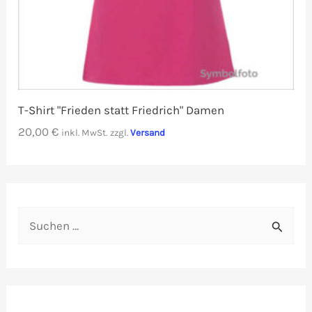
T-Shirt "Frieden statt Friedrich" Damen
20,00
€
inkl. MwSt.
zzgl.
Versand
S
u
c
h