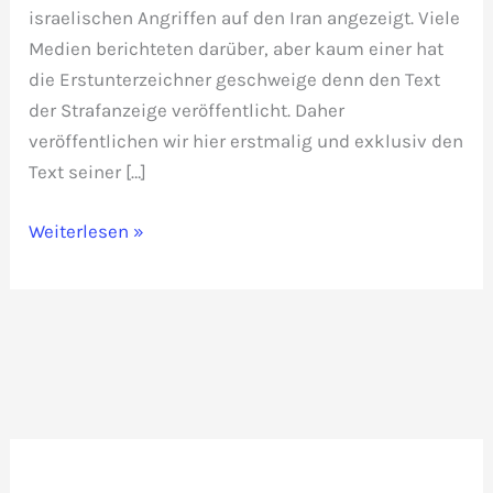
israelischen Angriffen auf den Iran angezeigt. Viele
Medien berichteten darüber, aber kaum einer hat
die Erstunterzeichner geschweige denn den Text
der Strafanzeige veröffentlicht. Daher
veröffentlichen wir hier erstmalig und exklusiv den
Text seiner […]
Exklusiv:
Weiterlesen »
Text
der
Strafanzeige
von
Dieter
Hallervorden
gegen
Friedrich