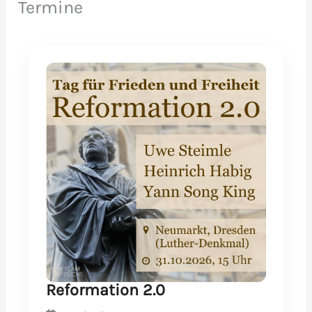
Termine
Merz
wegen
„Drecksarbeit“-
Aussage
Reformation 2.0