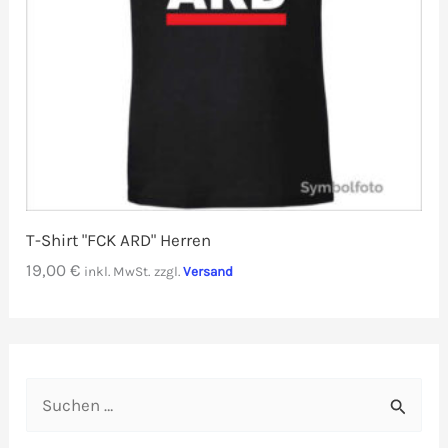
T-Shirt "FCK ARD" Herren
19,00
€
inkl. MwSt.
zzgl.
Versand
S
u