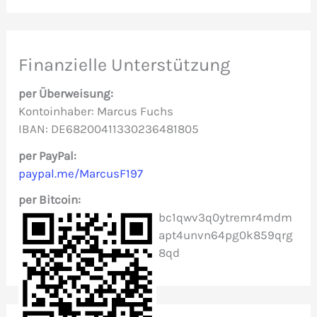
c
h
e
Finanzielle Unterstützung
n
per Überweisung:
n
Kontoinhaber: Marcus Fuchs
IBAN: DE68200411330236481805
a
c
per PayPal:
paypal.me/MarcusF197
h
per Bitcoin:
:
bc1qwv3q0ytremr4mdm
apt4unvn64pg0k859qrg
8qd