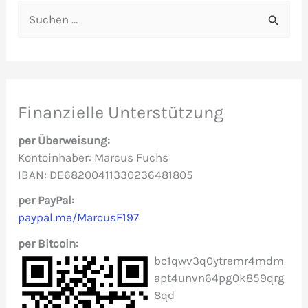
S
u
c
h
e
Finanzielle Unterstützung
n
per Überweisung:
n
Kontoinhaber: Marcus Fuchs
IBAN: DE68200411330236481805
a
c
per PayPal:
paypal.me/MarcusF197
h
per Bitcoin:
:
bc1qwv3q0ytremr4mdm
apt4unvn64pg0k859qrg
8qd