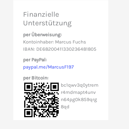
e
Finanzielle
n
Unterstützung
n
per Überweisung:
a
Kontoinhaber: Marcus Fuchs
c
IBAN: DE68200411330236481805
h
per PayPal:
paypal.me/MarcusF197
:
per Bitcoin:
bc1qwv3q0ytrem
r4mdmapt4unv
n64pg0k859qrg
8qd