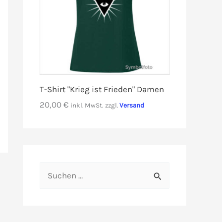
T-Shirt "Krieg ist Frieden" Damen
20,00
€
inkl. MwSt.
zzgl.
Versand
S
u
c
h