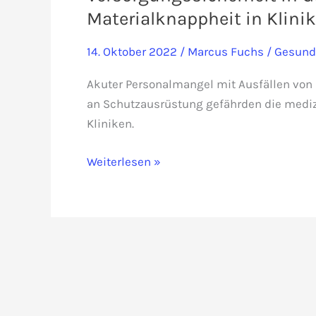
Materialknappheit in Klini
14. Oktober 2022
/
Marcus Fuchs
/
Gesund
Akuter Personalmangel mit Ausfällen von
an Schutzausrüstung gefährden die mediz
Kliniken.
Versorgungssicherheit
Weiterlesen »
in
Gefahr:
Akuter
Personalmangel
und
Materialknappheit
in