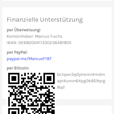
h
e
Finanzielle Unterstützung
n
per Überweisung:
n
Kontoinhaber: Marcus Fuchs
IBAN: DE68200411330236481805
a
c
per PayPal:
paypal.me/MarcusF197
h
per Bitcoin:
:
bc1qwv3q0ytremr4mdm
apt4unvn64pg0k859qrg
8qd