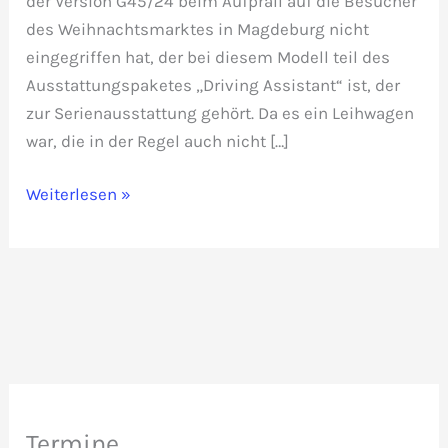
der Version G45/24 beim Aufprall auf die Besucher
des Weihnachtsmarktes in Magdeburg nicht
eingegriffen hat, der bei diesem Modell teil des
Ausstattungspaketes „Driving Assistant“ ist, der
zur Serienausstattung gehört. Da es ein Leihwagen
war, die in der Regel auch nicht […]
Magdeburg:
Weiterlesen »
Warum
haben
Airbags
und
Bremseingriff
nicht
ausgelöst?
(Teil
Termine
1)