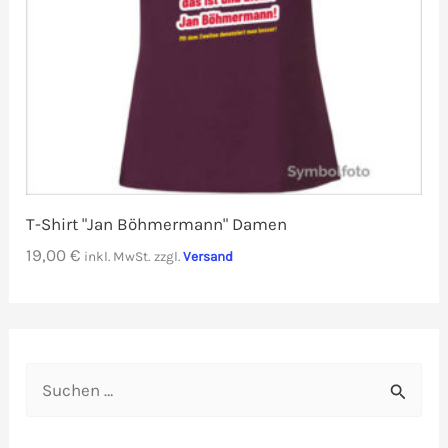
T-Shirt "Jan Böhmermann" Damen
19,00
€
inkl. MwSt.
zzgl.
Versand
S
u
c