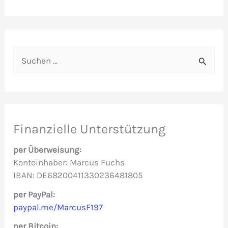
S
u
c
h
e
Finanzielle Unterstützung
n
per Überweisung:
n
Kontoinhaber: Marcus Fuchs
IBAN: DE68200411330236481805
a
c
per PayPal:
paypal.me/MarcusF197
h
per Bitcoin:
: