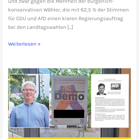
und zwar gegen die Mehrheit der bürgerlich-
konservativen Wähler, die mit 62,5 % der Stimmen
für CDU und AfD einen klaren Regierungsauftrag
bei den Landtagswahlen […]
Minderheits-
Weiterlesen »
Kretschmer:
Brandmauer
um
jeden
Preis