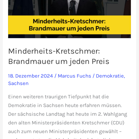
Minderheits-Kretschmer:
Brandmauer um jeden Preis
18. Dezember 2024
/
Marcus Fuchs
/
Demokratie
,
Sachsen
Einen weiteren traurigen Tiefpunkt hat die
Demokratie in Sachsen heute erfahren müssen.
Der sächsische Landtag hat heute im 2. Wahlgang
den alten Ministerpräsidenten Kretschmer (CDU)
auch zum neuen Ministerpräsidenten gewählt –