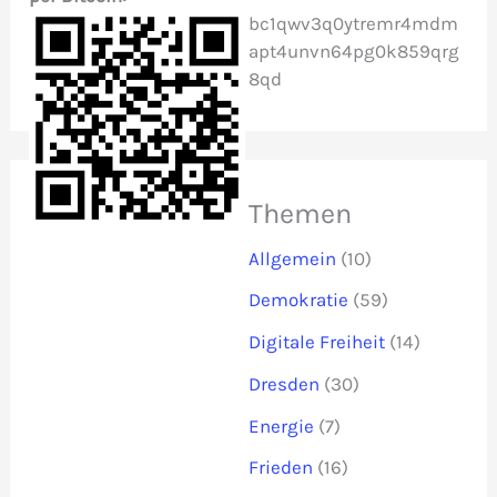
bc1qwv3q0ytremr4mdm
apt4unvn64pg0k859qrg
8qd
Themen
Allgemein
(10)
Demokratie
(59)
Digitale Freiheit
(14)
Dresden
(30)
Energie
(7)
Frieden
(16)