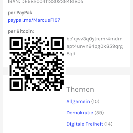
IBAN: DE68200411330236481805
a
c
per PayPal:
paypal.me/MarcusF197
h
per Bitcoin:
:
bc1qwv3q0ytremr4mdm
apt4unvn64pg0k859qrg
8qd
Themen
Allgemein
(10)
Demokratie
(59)
Digitale Freiheit
(14)