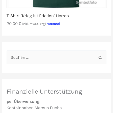
T-Shirt "Krieg ist Frieden" Herren
20,00
€
inkl. MwSt.
zzgl.
Versand
S
u
c
h
e
Finanzielle Unterstützung
n
per Überweisung:
n
Kontoinhaber: Marcus Fuchs