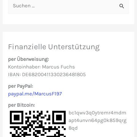
S
u
c
h
e
Finanzielle Unterstützung
n
per Überweisung:
n
Kontoinhaber: Marcus Fuchs
IBAN: DE68200411330236481805
a
c
per PayPal:
paypal.me/MarcusF197
h
per Bitcoin:
:
bc1qwv3q0ytremr4mdm
apt4unvn64pg0k859qrg
8qd