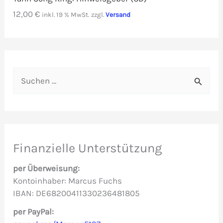
12,00
€
inkl. 19 % MwSt.
zzgl.
Versand
S
u
c
h
e
Finanzielle Unterstützung
n
per Überweisung:
n
Kontoinhaber: Marcus Fuchs
IBAN: DE68200411330236481805
a
c
per PayPal: