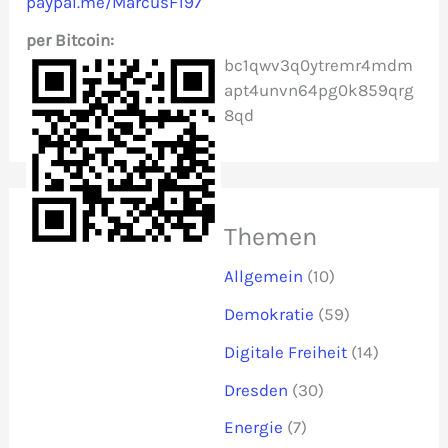
paypal.me/MarcusF197
h
per Bitcoin:
:
bc1qwv3q0ytremr4mdm
apt4unvn64pg0k859qrg
8qd
Themen
Allgemein
(10)
Demokratie
(59)
Digitale Freiheit
(14)
Dresden
(30)
Energie
(7)