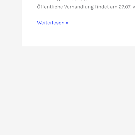
Öffentliche Verhandlung findet am 27.07. 
Julia
Weiterlesen »
Neigel
gegen
Freistaat
Sachsen