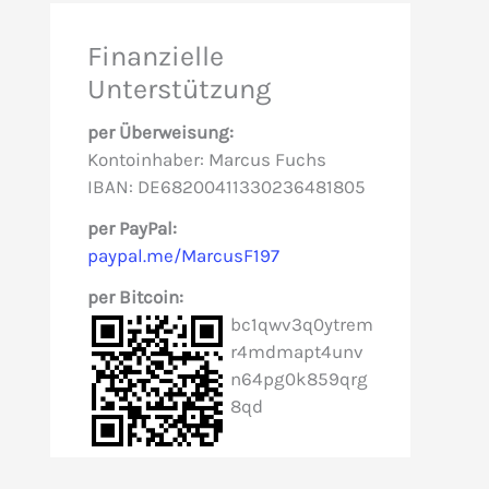
e
Finanzielle
n
Unterstützung
n
per Überweisung:
a
Kontoinhaber: Marcus Fuchs
c
IBAN: DE68200411330236481805
h
per PayPal:
paypal.me/MarcusF197
:
per Bitcoin:
bc1qwv3q0ytrem
r4mdmapt4unv
n64pg0k859qrg
8qd