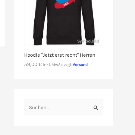
Hoodie "Jetzt erst recht" Herren
59,00
€
inkl. MwSt.
zzgl.
Versand
S
u
c
h