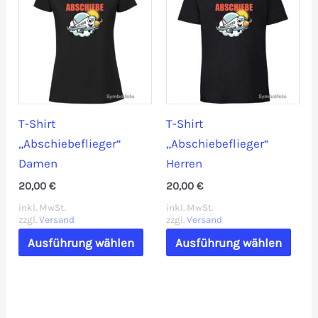
T-Shirt
T-Shirt
„Abschiebeflieger“
„Abschiebeflieger“
Damen
Herren
20,00
€
20,00
€
inkl. MwSt.
inkl. MwSt.
zzgl.
Versand
zzgl.
Versand
Dieses
Dies
Ausführung wählen
Ausführung wählen
Produkt
Prod
weist
weis
mehrere
mehr
Varianten
Vari