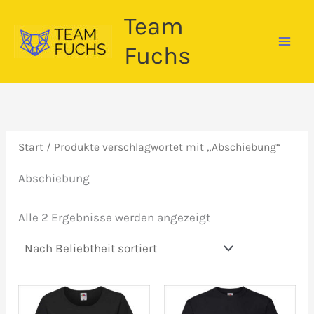
Zum
Team
Inhalt
springen
Fuchs
Start
/ Produkte verschlagwortet mit „Abschiebung“
Abschiebung
Nach
Alle 2 Ergebnisse werden angezeigt
Beliebtheit
sortiert