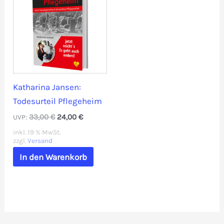
Katharina Jansen:
Todesurteil Pflegeheim
Ursprünglicher
Aktueller
33,00
€
24,00
€
UVP:
Preis
Preis
inkl. 19 % MwSt.
war:
ist:
zzgl.
Versand
33,00 €
24,00 €.
In den Warenkorb