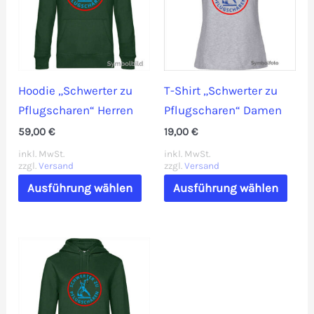
könn
auf
der
Prod
gewä
Hoodie „Schwerter zu
T-Shirt „Schwerter zu
werd
Pflugscharen“ Herren
Pflugscharen“ Damen
59,00
€
19,00
€
inkl. MwSt.
inkl. MwSt.
zzgl.
Versand
zzgl.
Versand
Dieses
Dies
Ausführung wählen
Ausführung wählen
Produkt
Prod
weist
weis
mehrere
mehr
Varianten
Vari
auf.
auf.
Die
Die