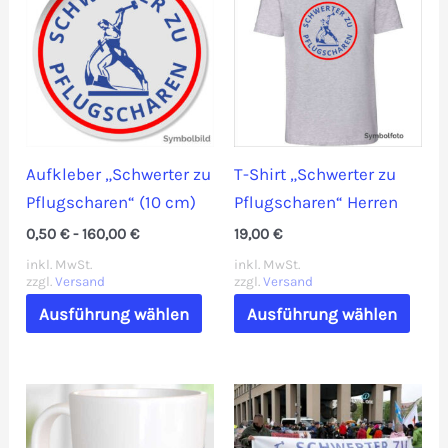
Aufkleber „Schwerter zu
T-Shirt „Schwerter zu
Pflugscharen“ (10 cm)
Pflugscharen“ Herren
0,50
€
-
160,00
€
19,00
€
inkl. MwSt.
inkl. MwSt.
zzgl.
Versand
zzgl.
Versand
Dieses
Dies
Ausführung wählen
Ausführung wählen
Produkt
Prod
weist
weis
mehrere
mehr
Varianten
Vari
auf.
auf.