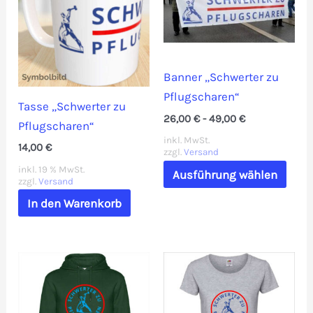
Die
Die
Optionen
Opti
können
könn
auf
auf
Banner „Schwerter zu
der
der
Pflugscharen“
Tasse „Schwerter zu
Produktseite
Prod
26,00
€
-
49,00
€
Pflugscharen“
gewählt
gewä
inkl. MwSt.
14,00
€
werden
werd
zzgl.
Versand
Dies
inkl. 19 % MwSt.
Ausführung wählen
zzgl.
Versand
Prod
weis
In den Warenkorb
mehr
Vari
auf.
Die
Opti