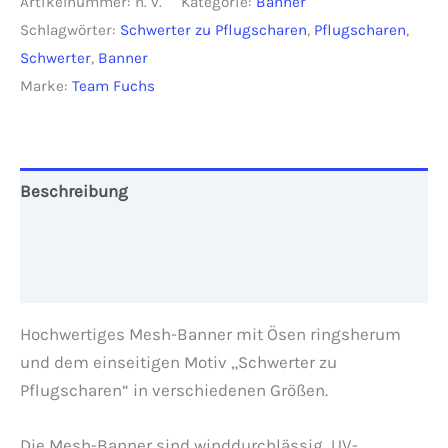
Artikelnummer:
n. v.
Kategorie:
Banner
Pflugscharen"
Schlagwörter:
Schwerter zu Pflugscharen
,
Pflugscharen
,
Menge
Schwerter
,
Banner
Marke:
Team Fuchs
Beschreibung
Zusätzliche Informationen
Rezensionen (0)
Hochwertiges Mesh-Banner mit Ösen ringsherum
und dem einseitigen Motiv „Schwerter zu
Pflugscharen“ in verschiedenen Größen.
Die Mesh-Banner sind winddurchlässig, UV-