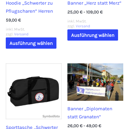
Hoodie „Schwerter zu
Banner „Herz statt Merz“
Pflugscharen“ Herren
25,00
€
-
109,00
€
59,00
€
inkl. MwSt.
zzgl.
Versand
inkl. MwSt.
Dies
zzgl.
Versand
Ausführung wählen
Dieses
Prod
Ausführung wählen
Produkt
weis
weist
mehr
mehrere
Vari
Varianten
auf.
auf.
Die
Die
Opti
Optionen
könn
können
auf
Banner „Diplomaten
auf
der
statt Granaten“
der
Prod
26,00
€
-
49,00
€
Sporttasche „Schwerter
Produktseite
gewä