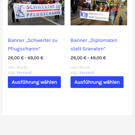
Banner „Schwerter zu
Banner „Diplomaten
Pflugscharen“
statt Granaten“
26,00
€
-
49,00
€
26,00
€
-
49,00
€
inkl. MwSt.
inkl. MwSt.
zzgl.
Versand
zzgl.
Versand
Dieses
Dies
Ausführung wählen
Ausführung wählen
Produkt
Prod
weist
weis
mehrere
mehr
Varianten
Vari
auf.
auf.
Die
Die