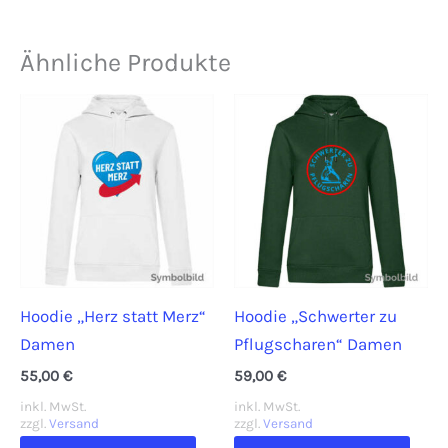
Ähnliche Produkte
Hoodie „Herz statt Merz“
Hoodie „Schwerter zu
Damen
Pflugscharen“ Damen
55,00
€
59,00
€
inkl. MwSt.
inkl. MwSt.
zzgl.
Versand
zzgl.
Versand
Dieses
Dies