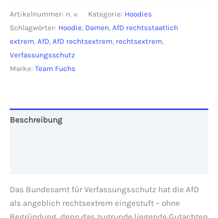
rechtsstaatlich
Artikelnummer:
n. v.
Kategorie:
Hoodies
extrem"
Schlagwörter:
Hoodie
,
Damen
,
AfD rechtsstaatlich
Damen
extrem
,
AfD
,
AfD rechtsextrem
,
rechtsextrem
,
Menge
Verfassungsschutz
Marke:
Team Fuchs
Beschreibung
Zusätzliche Informationen
Rezensionen (0)
Das Bundesamt für Verfassungsschutz hat die AfD
als angeblich rechtsextrem eingestuft – ohne
Begründung, denn das zugrunde liegende Gutachten