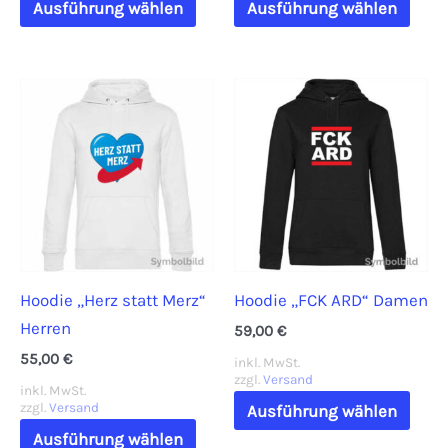
Ausführung wählen
Ausführung wählen
Produkt
Prod
weist
weis
mehrere
mehr
Varianten
Vari
auf.
auf.
Die
Die
Optionen
Opti
können
könn
auf
auf
der
der
Hoodie „Herz statt Merz“
Hoodie „FCK ARD“ Damen
Produktseite
Prod
Herren
gewählt
gewä
59,00
€
werden
werd
55,00
€
inkl. MwSt.
zzgl.
Versand
inkl. MwSt.
Dies
zzgl.
Versand
Ausführung wählen
Dieses
Prod
Ausführung wählen