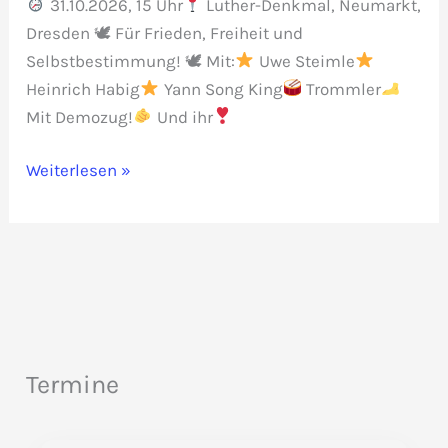
31.10.2026, 15 Uhr
Luther-Denkmal, Neumarkt,
Dresden 🕊 Für Frieden, Freiheit und
Selbstbestimmung! 🕊 Mit:
Uwe Steimle
Heinrich Habig
Yann Song King
Trommler
Mit Demozug!
Und ihr
Reformation
Weiterlesen »
2.0
Termine