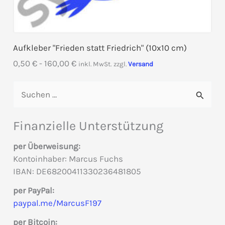
Aufkleber "Frieden statt Friedrich" (10x10 cm)
0,50
€
-
160,00
€
inkl. MwSt.
zzgl.
Versand
S
u
c
Finanzielle Unterstützung
h
per Überweisung:
e
Kontoinhaber: Marcus Fuchs
IBAN: DE68200411330236481805
n
per PayPal:
n
paypal.me/MarcusF197
a
per Bitcoin: