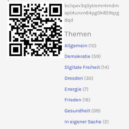
c
bc1qwv3q0ytremr4mdm
h
apt4unvn64pg0k859qrg
8qd
:
Themen
Allgemein
(10)
Demokratie
(59)
Digitale Freiheit
(14)
Dresden
(30)
Energie
(7)
Frieden
(16)
Gesundheit
(39)
In eigener Sache
(2)