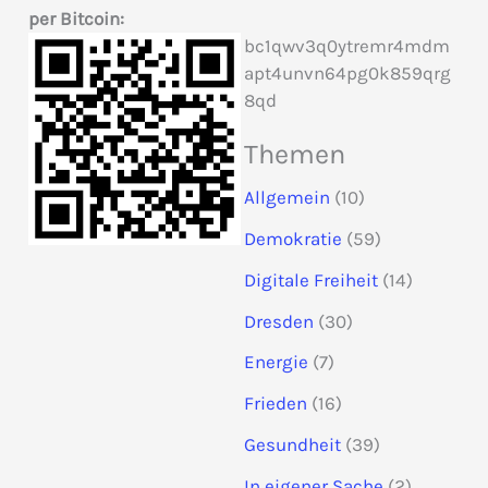
per Bitcoin:
c
bc1qwv3q0ytremr4mdm
h
apt4unvn64pg0k859qrg
8qd
:
Themen
Allgemein
(10)
Demokratie
(59)
Digitale Freiheit
(14)
Dresden
(30)
Energie
(7)
Frieden
(16)
Gesundheit
(39)
In eigener Sache
(2)