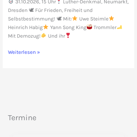
31.10.2026, 15 Uhr
Luther-Denkmal, Neumarkt,
Dresden 🕊 Für Frieden, Freiheit und
Selbstbestimmung! 🕊 Mit:
Uwe Steimle
Heinrich Habig
Yann Song King
Trommler
Mit Demozug!
Und ihr
Reformation
Weiterlesen »
2.0
Termine