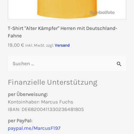
T-Shirt "Alter Kämpfer" Herren mit Deutschland-
Fahne
19,00
€
inkl. MwSt.
zzgl.
Versand
S
u
c
Finanzielle Unterstützung
h
per Überweisung:
e
Kontoinhaber: Marcus Fuchs
IBAN: DE68200411330236481805
n
per PayPal:
n
paypal.me/MarcusF197
a