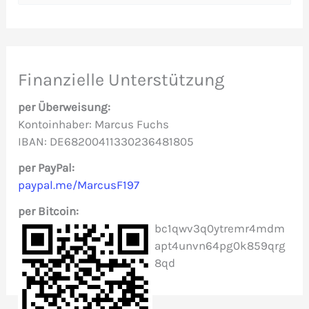
u
c
h
e
Finanzielle Unterstützung
n
per Überweisung:
n
Kontoinhaber: Marcus Fuchs
IBAN: DE68200411330236481805
a
c
per PayPal:
paypal.me/MarcusF197
h
per Bitcoin:
:
bc1qwv3q0ytremr4mdm
apt4unvn64pg0k859qrg
8qd