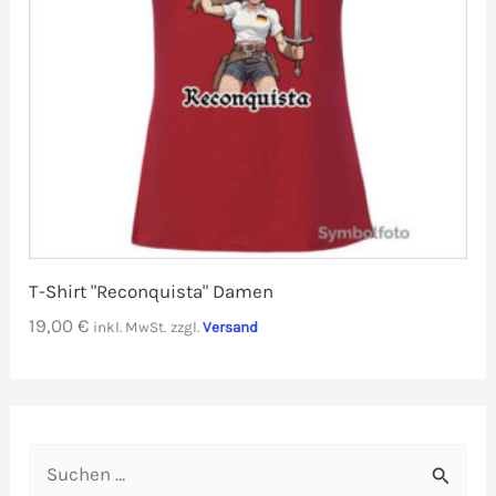
T-Shirt "Reconquista" Damen
19,00
€
inkl. MwSt.
zzgl.
Versand
S