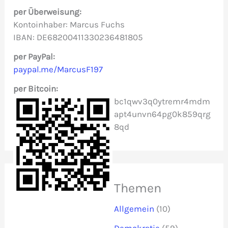
n
per Überweisung:
n
Kontoinhaber: Marcus Fuchs
IBAN: DE68200411330236481805
a
c
per PayPal:
paypal.me/MarcusF197
h
per Bitcoin:
:
bc1qwv3q0ytremr4mdm
apt4unvn64pg0k859qrg
8qd
Themen
Allgemein
(10)
Demokratie
(59)