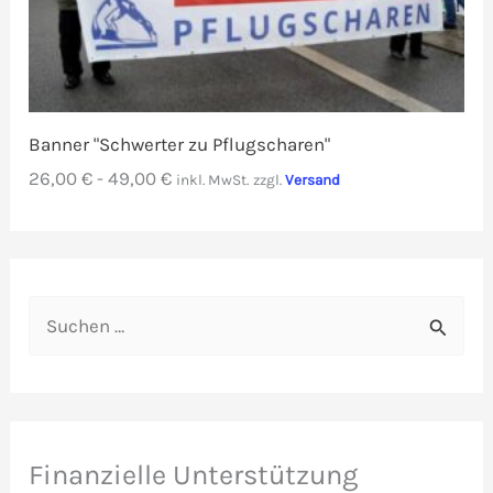
Banner "Schwerter zu Pflugscharen"
26,00
€
-
49,00
€
inkl. MwSt.
zzgl.
Versand
S
u
c
h
e
Finanzielle Unterstützung